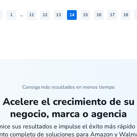
1
…
11
12
13
14
15
16
17
18
Consiga más resultados en menos tiempo
Acelere el crecimiento de su
negocio, marca o agencia
ice sus resultados e impulse el éxito más rápido 
nto completo de soluciones para Amazon y Walm