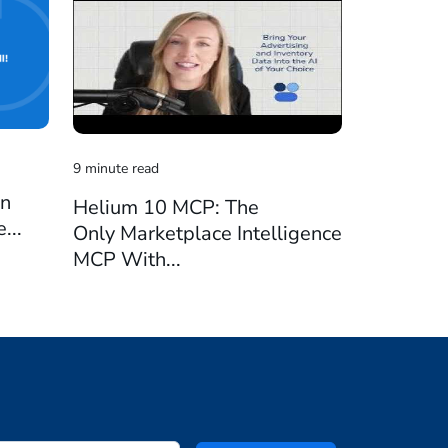
3 minute rea
9 minute read
on
Introduc
Helium 10 MCP: The
...
MCP: You
Only Marketplace Intelligence
Amazon D
MCP With...