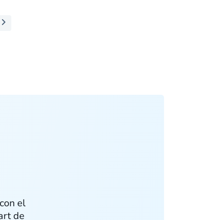
con el
art de