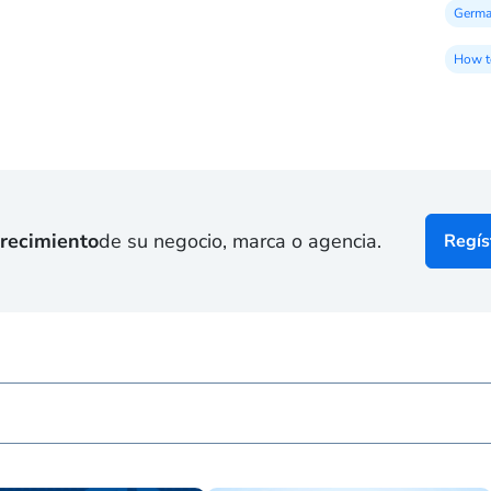
Germa
How t
crecimiento
de su negocio, marca o agencia.
Regís