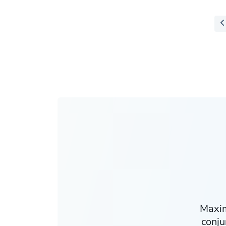
Maxim
conju