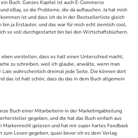
 ein Buch. Ganzes Kapitel ist auch E-Commerce
nd eBay, so die Probleme, die da auftauchen. Ja hat mich
ekommen ist und dass ich da in der Bestsellerliste gleich
h bin ja Erstautor, und das war für mich echt ziemlich cool,
ich so voll durchgestartet bin bei den Wirtschaftsbüchern.
r eben vorstellen, dass es halt einen Unterschied macht,
rache zu schreiben, weil ich glaube, anwälte, wenn man
r Laie wahrscheinlich dreimal jede Seite. Die können dort
d das ist halt schön, dass du das in dem Buch allgemein
anze Buch einer Mitarbeiterin in der Marketingabteilung
rhersteller gegeben, und die hat das Buch einfach aus
u im Markenrecht gelesen und hat mir super hartes Feedback
n zum Lesen gegeben, quasi bevor ich es dem Verlag