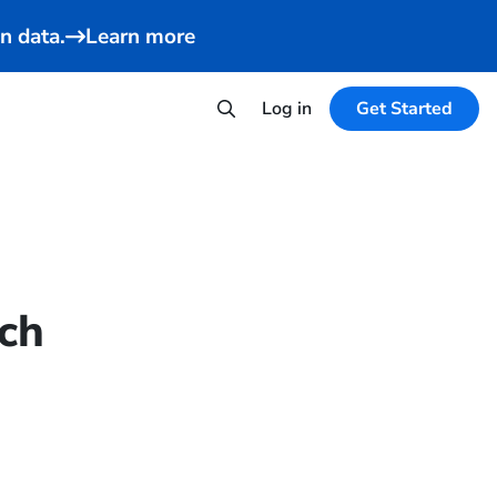
n data.
Learn more
Log in
Get Started
ch