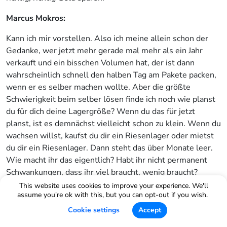
Marcus Mokros:
Kann ich mir vorstellen. Also ich meine allein schon der
Gedanke, wer jetzt mehr gerade mal mehr als ein Jahr
verkauft und ein bisschen Volumen hat, der ist dann
wahrscheinlich schnell den halben Tag am Pakete packen,
wenn er es selber machen wollte. Aber die größte
Schwierigkeit beim selber lösen finde ich noch wie planst
du für dich deine Lagergröße? Wenn du das für jetzt
planst, ist es demnächst vielleicht schon zu klein. Wenn du
wachsen willst, kaufst du dir ein Riesenlager oder mietst
du dir ein Riesenlager. Dann steht das über Monate leer.
Wie macht ihr das eigentlich? Habt ihr nicht permanent
Schwankungen, dass ihr viel braucht, wenig braucht?
This website uses cookies to improve your experience. We'll
Timo:
assume you're ok with this, but you can opt-out if you wish.
Cookie settings
Accept
Ja, natürlich. Also, zum einen haben wir, wie schon gesagt,
natürlich mehrere Standorte, sodass wir auch das ist