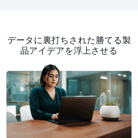
www.amazon.es
www.amazon.it
www.amazon.fr
データに裏打ちされた勝てる製
www.amazon.co.uk
品アイデアを浮上させる
www.amazon.in
www.amazon.nl