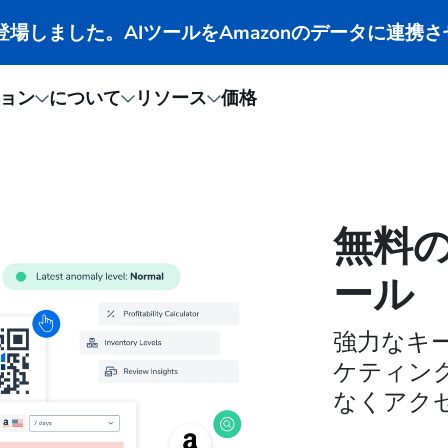
CPが登場しました。AIツールをAmazonのデータに連携
ョン
について
リソース
価格
無料の
ール
強力なキ
ケティン
なくアク