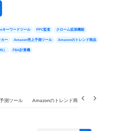
zonキーワードツール
PPC監査
クローム拡張機能
ッカー
Amazon売上予測ツール
Amazonのトレンド商品
MS）
FBA計算機
上予測ツール
Amazonのトレンド商品
URLビルダー（GE
無料