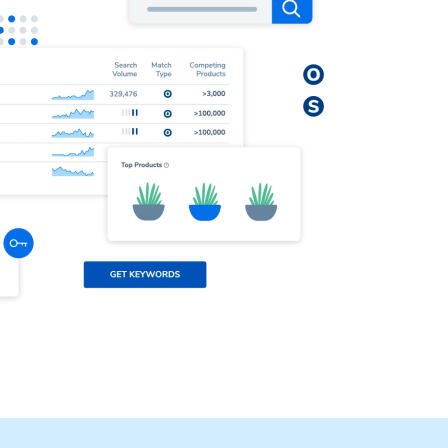
キー
Heli
ンの迅
要なパ
化しま
もっと詳