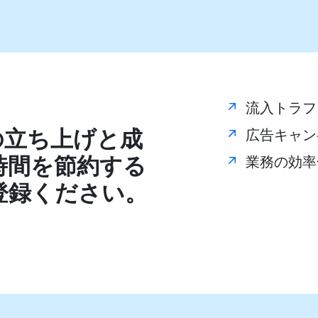
う
流入トラフ
スの立ち上げと成
広告キャン
時間を節約する
業務の効率
登録ください。