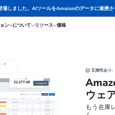
CPが登場しました。AIツールをAmazonのデータに連携
ョン
について
リソース
価格
互換性あり:
Ama
ウェ
もう在庫
ん。