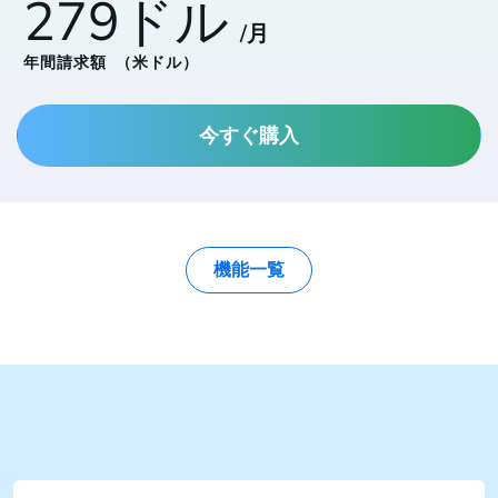
279ドル
/月
年間請求額
（米ドル）
今すぐ購入
機能一覧