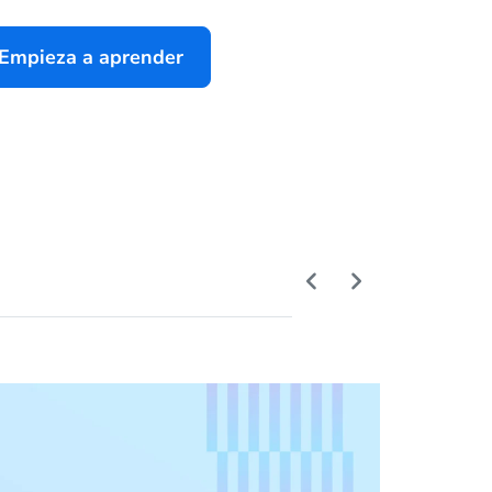
Empieza a aprender
Sele
Domine 