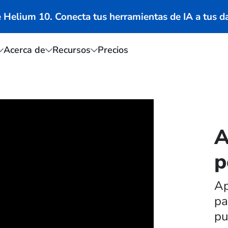
Helium 10. Conecta tus herramientas de IA a tus 
Acerca de
Recursos
Precios
A
p
Ap
pa
pu