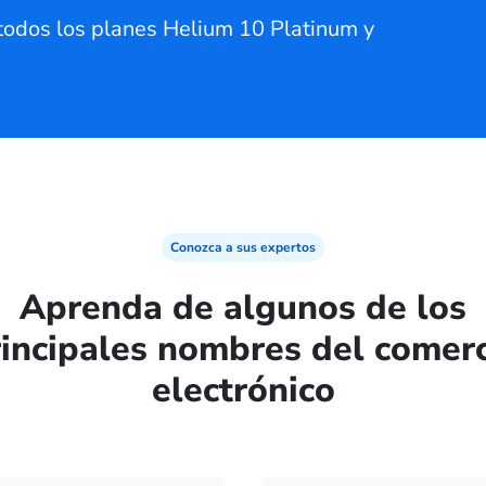
todos los planes Helium 10 Platinum y
Conozca a sus expertos
Aprenda de algunos de los
incipales nombres del comer
electrónico