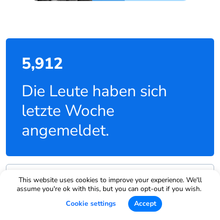
5,912
Die Leute haben sich
letzte Woche
angemeldet.
This website uses cookies to improve your experience. We'll
Beginnen Sie noch
assume you're ok with this, but you can opt-out if you wish.
heute mit GEMS!
Cookie settings
Accept