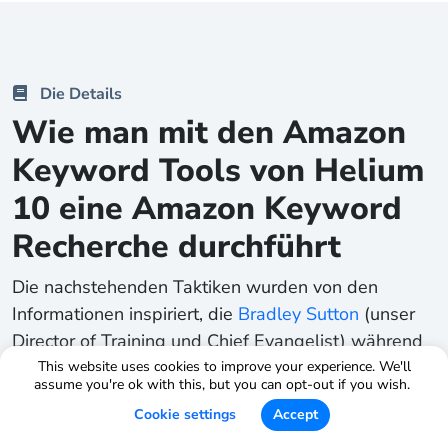
Die Details
Wie man mit den Amazon
Keyword Tools von Helium
10 eine Amazon Keyword
Recherche durchführt
Die nachstehenden Taktiken wurden von den
Informationen inspiriert, die
Bradley Sutton
(unser
Director of Training und Chief Evangelist) während
einer kürzlich abgehaltenen
This website uses cookies to improve your experience. We'll
assume you're ok with this, but you can opt-out if you wish.
Amazon Keyword Research Masterclass
Cookie settings
Accept
präsentierte. Diese Taktiken könnten potenziell