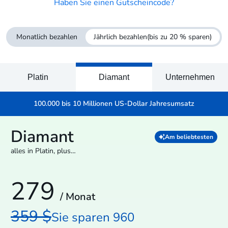
Haben Sie einen Gutscheincode?
Monatlich bezahlen
Jährlich bezahlen
(bis zu 20 % sparen)
Platin
Diamant
Unternehmen
100.000 bis 10 Millionen US-Dollar Jahresumsatz
Diamant
Am beliebtesten
alles in Platin, plus…
279
/ Monat
359 $
Sie sparen 960